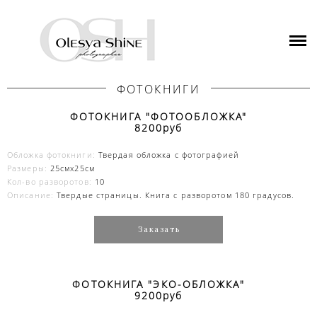
ГЛАВНАЯ
ПОРТФОЛИО
ФОТОКНИГИ
СТОИМОСТЬ УСЛУГ
ФОТОКНИГА "ФОТООБЛОЖКА"
8200руб
ФОТОКНИГИ
Обложка фотокниги:
Твердая обложка с фотографией
ОТЗЫВЫ
Размеры:
25смx25см
Кол-во разворотов:
10
Описание:
Твердые страницы. Книга с разворотом 180 градусов.
БЛОГ
Заказать
ПОДАРОЧНЫЙ СЕРТИФИКАТ
КОНТАКТЫ
ФОТОКНИГА "ЭКО-ОБЛОЖКА"
9200руб
СТУДИИ